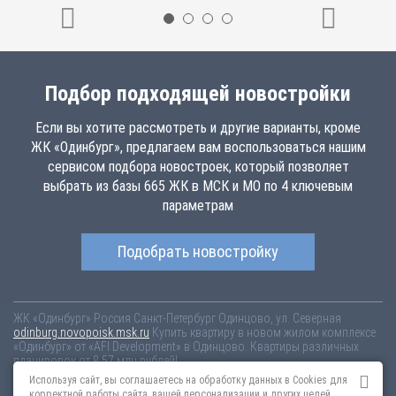
Подбор подходящей новостройки
Если вы хотите рассмотреть и другие варианты, кроме
ЖК «Одинбург», предлагаем вам воспользоваться нашим
сервисом подбора новостроек, который позволяет
выбрать из базы 665 ЖК в МСК и МО по 4 ключевым
параметрам
Подобрать новостройку
ЖК «Одинбург»
Россия
Санкт-Петербург
Одинцово, ул. Северная
odinburg.novopoisk.msk.ru
Купить квартиру в новом жилом комплексе
«Одинбург» от «AFI Development» в Одинцово. Квартиры различных
планировок от 8.57 млн рублей!
Используя сайт, вы соглашаетесь на обработку данных в Cookies для
Новостройки Санкт-Петербурга
Новостройки Москвы
корректной работы сайта, вашей персонализации и других целей,