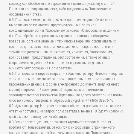
касающуюся обработки его персональных данных и указанную в п. 5.1.
Политики конфиденциальности, либо предоставить Пользователю
обоснованный отказ.
6.3. Принимать меры, необходимые и достаточные для обеспечения
выполнения обязанностей, предусмотренных Политикой
конфиденциальности и Федеральным законом «О персональных данных».
6.4. При обработке персональных данных принимать необходимые
правовые, организационные и технические меры или обеспечивать их
принятие для защиты персональных данных от неправомерного или
случайного доступа к ним, уничтожения, изменения, блокирования,
копирования, предоставления, распространения, а также от иных
неправомерных действий в отношении персональных данных.
6.5. Вести учет обращений Пользователей.
6.6. Пользователи вправе направлять Администратору Интернет - портала
свои запросы, в том числе запросы относительно использования их
персональных данных в форме электронного документа, подписанного
квалифицированной электронной подписью в соответствии с
законодательством Российской Федерации, по адресу электронной почты,
либо по номеру телефона: info@novostroy-gid.ru, +7 (495) 023-76-46
8.2. Администратор Интернет - портала обязуется рассмотреть и направить
ответ на поступивший запрос пользователя в течение 10 (десяти) рабочих
дней с момента поступления обращения.
8.3.Вся корреспонденция, полученная Администратором Интернет -
портала от Пользователей, относится к информации ограниченного
доступа и не разглашается без письменного согласия Пользователя.