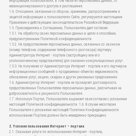
информации пользователях, в том числе их персональных данных, от
несанкционированного доступа и разглашения.
1.4. Отношения, связанные со сбором, хранением, распространением и
защитой информации о пользователях Сайта, регулируются настоящими
Правилами и действующим законодательством Российской Федерации.
1.5. Присоединяясь к Соглашению, Пользователь дает согласие:
1.5.1. На обработку своих персональных данных в целях и способами,
предусмотренными Политикой конфиденциальности.
1.5.2. На предоставление персональных данных, связанных со звонком
(номер телефона; содержание телефонного разговора) партнеру
Администратора Интернет - портала (застройщику или его
уполномоченному представителю) для оказания консультационных услуг.
1.5.3. На получение от Администратора Интернет - портала и его партнеров
информационных сообщений о продаваемых объектах недвижимости,
обновлении услуг, акциях, скидках и других рекламных предложениях.
1.6. Администратор Интернет - портала не проверяет достоверность
предоставленных Пользователем персональных данных, рассчитывая на
добросовестность и разумность Пользователя.
1.7. Используя Портал, Пользователь выражает свое согласие с условиями
настоящей Политикой конфиденциальности. 1.6. В случае несогласия
Пользователя с условиями настоящей Политики Конфиденциальности
использование Портала должно быть немедленно прекращено.
2. Условия пользования Интернет – портала
2.1. Оказывая услуги по использованию Интернет - портала,